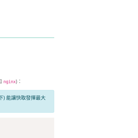
如
)：
nginx
下) 能讓快取發揮最大
Copy