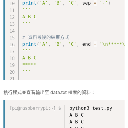
print
(
'A'
,
'B'
,
'C'
,
 sep 
=
'-'
)
'''

A-B-C

'''
# 資料最後的結束方式
print
(
'A'
,
'B'
,
'C'
,
 end 
=
'\n*****\n
'''

A B C

*****

'''
# 將資料輸出至 data.txt 檔案
執行程式並查看輸出至 data.txt 檔案的資料：
print
(
'A'
,
'B'
,
'C'
,
file
=
open
(
'dat
Copy
python3 test.py
A B C
A-B-C