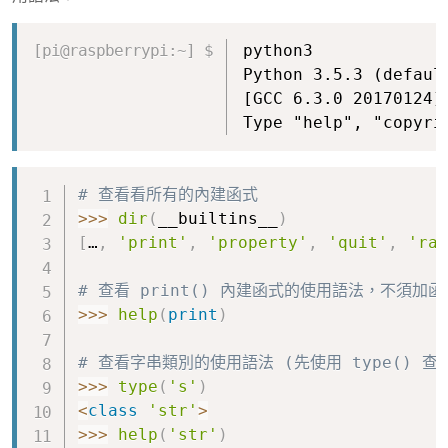
Copy
python3
Python 3.5.3 (defaul
[GCC 6.3.0 20170124]
Type "help", "copyri
Copy
# 查看看所有的內建函式
>>
>
dir
(
__builtins__
)
[
…
,
'print'
,
'property'
,
'quit'
,
'ran
# 查看 print() 內建函式的使用語法，不須加函
>>
>
help
(
print
)
# 查看字串類別的使用語法 (先使用 type() 查
>>
>
type
(
's'
)
<
class
'str'
>
>>
>
help
(
'str'
)