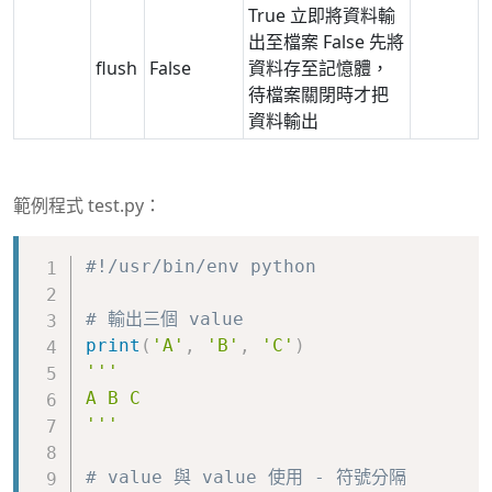
True 立即將資料輸
出至檔案 False 先將
flush
False
資料存至記憶體，
待檔案關閉時才把
資料輸出
範例程式 test.py：
Copy
#!/usr/bin/env python
# 輸出三個 value
print
(
'A'
,
'B'
,
'C'
)
'''

A B C

'''
# value 與 value 使用 - 符號分隔