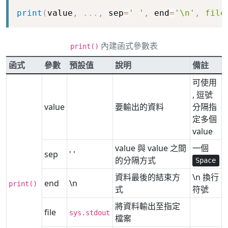
Copy
print
(
value
,
.
.
.
,
 sep
=
' '
,
 end
=
'\n'
,
file
內建函式參數表
print()
函式
參數
預設值
說明
備註
可使用
, 逗號
value
要輸出的資料
分隔指
定多個
value
value 與 value 之間
一個
sep
' '
的分隔方式
Space
資料最後的結束方
\n 換行
end
\n
print()
式
符號
將資料輸出至指定
file
sys.stdout
檔案