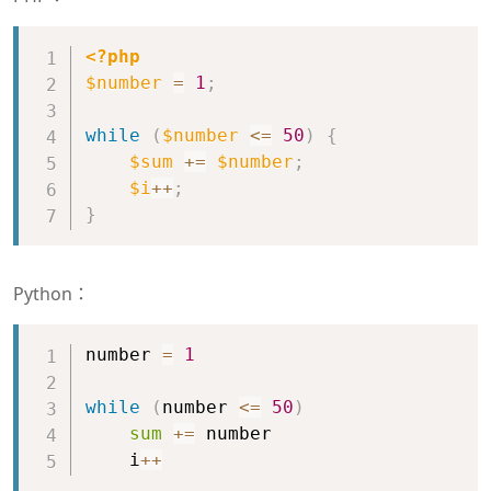
Copy
<?php
$number
=
1
;
while
(
$number
<=
50
)
{
$sum
+=
$number
;
$i
++
;
}
Python：
Copy
number 
=
1
while
(
number 
<=
50
)
sum
+=
 number

    i
+
+