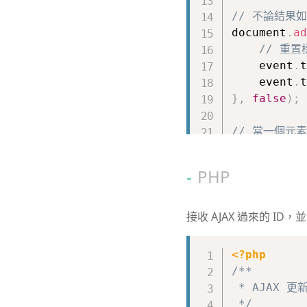
// 不論結果
document
.
ad
// 重置
    event
.
t
    event
.
t
}
,
false
)
;
// 當一個元
// 絕大多數
// 取消預設事
PHP
document
.
ad
// 阻
    event
.
p
接收 AJAX 過來的 
}
,
false
)
;
<?php
// 當拖動的
/**

document
.
ad
 * AJAX 更
// 當
 */