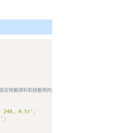
Copy
發（設定拖動資料和拖動用的影像，且當從 OS 拖動檔案進入瀏覽
{
, 240, 0.5)'
;
)'
;