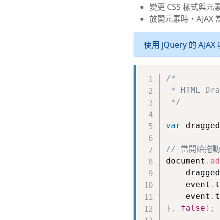
變更 CSS 樣式與元
放開元素時，AJAX 
使用 jQuery 的 AJAX
/*

 * HTML Dr
 */
var
 dragged
// 當開始拖
document
.
ad
    dragged
    event
.
t
    event
.
t
}
,
false
)
;