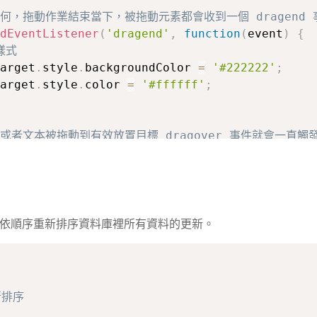
如何，拖動作業結束當下，被拖動元素都會收到一個 dragend
dEventListener
(
'dragend'
,
function
(
event
)
{
樣式
arget
.
style
.
backgroundColor 
=
'#222222'
;
arget
.
style
.
color 
=
'#ffffff'
;
素或者文本被拖動到有效放置目標 dragover 事件就會一直
的元素預設事件都不准丟放資料，所以想要丟放資料到元素上，
件行為能夠藉由呼叫 event.preventDefault 方法
dEventListener
(
'dragover'
,
function
(
event
)
{
止預設事件行為
reventDefault
(
)
;
ID，並依順序重新排序資料庫裡所有資料的更新。
元素或者文本進入一個有效的放置目標 dragenter 事件就會觸
dEventListener
(
'dragenter'
,
function
(
event
)
新排序

拖動的元素進入可放置的目標（自訂符合條件），變更背景顏色