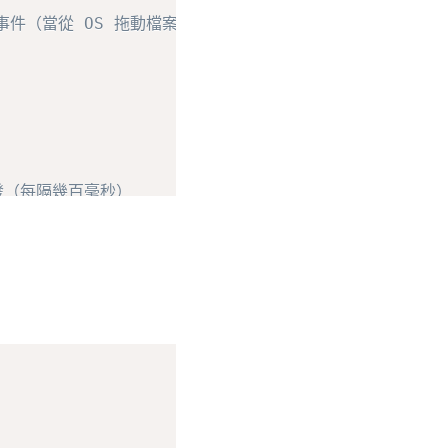
 事件（當從 OS 拖動檔案進入瀏覽器時不會觸發）
觸發（每隔幾百毫秒）
就必須取消預設事件行為
Copy
發
{