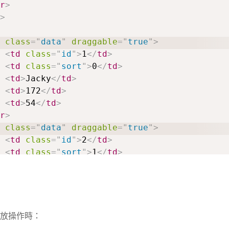
r
>
>
class
=
"
data
"
draggable
=
"
true
"
>
<
td
class
=
"
id
"
>
1
</
td
>
<
td
class
=
"
sort
"
>
0
</
td
>
<
td
>
Jacky
</
td
>
<
td
>
172
</
td
>
<
td
>
54
</
td
>
r
>
class
=
"
data
"
draggable
=
"
true
"
>
<
td
class
=
"
id
"
>
2
</
td
>
<
td
class
=
"
sort
"
>
1
</
td
>
<
td
>
Kevin
</
td
>
<
td
>
175
</
td
>
<
td
>
60
</
td
>
r
>
>
放操作時：