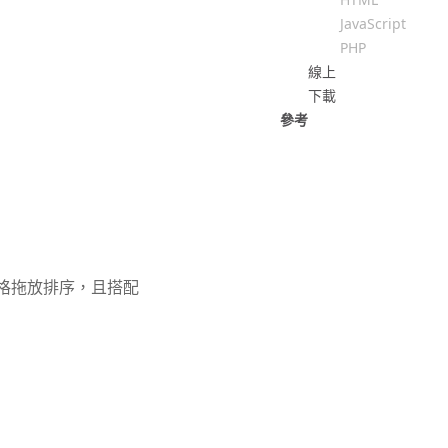
JavaScript
PHP
線上
下載
參考
，進行表格拖放排序，且搭配