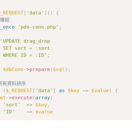
條件：class 名稱 && 不是本身的元素
nt
.
target
.
parentNode
.
className 
==
'data'
&&
_REQUEST
[
'data'
]
)
)
{
gged 
!==
 event
.
target
.
parentNode
)
{
 連結
gged
.
style
.
background 
=
'purple'
;
_once
'pdo-conn.php'
;
/ 判斷向下或向上拖動，來決定在元素前或後插入元素
'UPDATE drag_drop

(
dragged
.
rowIndex 
<
 event
.
target
.
parentNode
.
 SET sort = :sort

 event
.
target
.
parentNode
.
parentNode
.
insertBe
 WHERE ID = :ID'
;
e
{
$dbConn
->
prepare
(
$sql
)
;
 event
.
target
.
parentNode
.
parentNode
.
insertBe
新所有資料排序
(
$_REQUEST
[
'data'
]
as
$key
=>
$value
)
{
mt
->
execute
(
array
(
'sort'
=>
$key
,
元素或者文本離開有效的放置目標 dragleave 事件就會觸發
'ID'
=>
$value
dEventListener
(
'dragleave'
,
function
(
event
)
拖動元素離開可放置目標節點，重置背景
條件：class 名稱 && 不是本身的元素