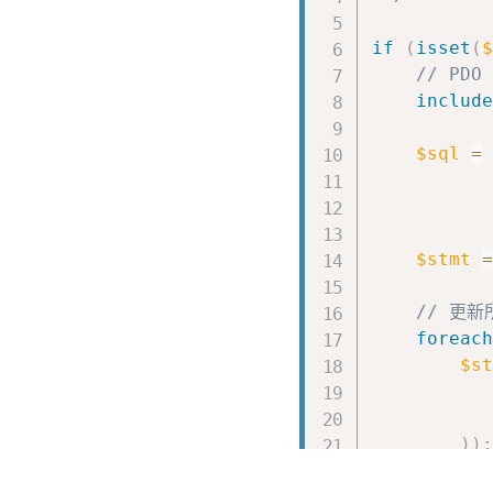
// 自訂
if
(
eve
if
(
isset
(
$
        dra
// PDO
        dra
include
/
$sql
=
if
           
           
           
}
els
$stmt
=
           
}
// 更
}
foreach
}
,
false
)
;
$st
// 當拖動的
document
.
ad
)
)
;
// 當
}
// 自訂