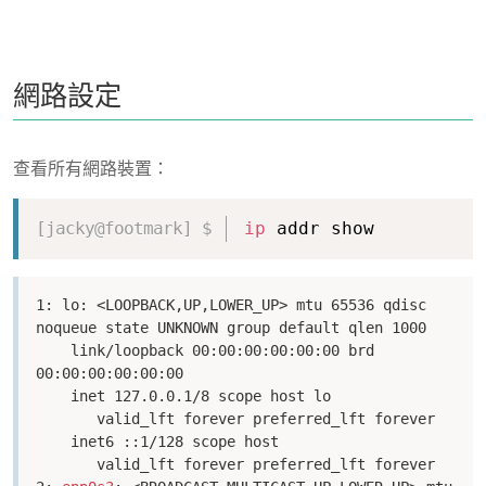
網路設定
查看所有網路裝置：
Copy
ip
 addr show
1: lo: <LOOPBACK,UP,LOWER_UP> mtu 65536 qdisc 
noqueue state UNKNOWN group default qlen 1000

    link/loopback 00:00:00:00:00:00 brd 
00:00:00:00:00:00

    inet 127.0.0.1/8 scope host lo

       valid_lft forever preferred_lft forever

    inet6 ::1/128 scope host 

       valid_lft forever preferred_lft forever
