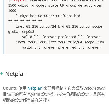
2: 
enp0s3
: <BROADCAST,MULTICAST,UP,LOWER_UP> mtu 
1500 qdisc fq_codel state UP group default qlen 
1000

    link/ether 08:00:27:66:f0:2e brd 
ff:ff:ff:ff:ff:ff

    inet 61.216.xx.xx/24 brd 61.216.xx.xx scope 
global enp0s3

       valid_lft forever preferred_lft forever

    inet6 fe80::a00:27ff:fe66:f02e/64 scope link 

       valid_lft forever preferred_lft forever
Netplan
Ubuntu 使用
Netplan
來配置網路，它會讀取
/etc/netplan
目錄下的所有 *.yaml 設定檔，來進行網路的設定，且所有
網路的設定都會放在這裡。