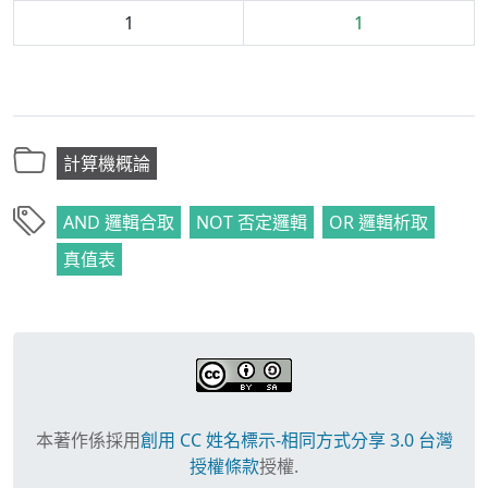
1
1
計算機概論
AND 邏輯合取
NOT 否定邏輯
OR 邏輯析取
真值表
本著作係採用
創用 CC 姓名標示-相同方式分享 3.0 台灣
授權條款
授權.