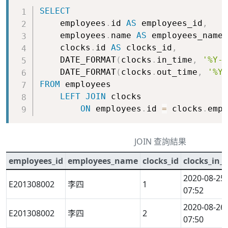
Copy
SELECT
    employees
.
id 
AS
 employees_id
,
    employees
.
name 
AS
 employees_name
,
    clocks
.
id 
AS
 clocks_id
,
    DATE_FORMAT
(
clocks
.
in_time
,
'%Y-%
    DATE_FORMAT
(
clocks
.
out_time
,
'%Y-
FROM
 employees

LEFT
JOIN
 clocks

ON
 employees
.
id 
=
 clocks
.
empl
JOIN 查詢結果
employees_id
employees_name
clocks_id
clocks_in_
2020-08-25
E201308002
李四
1
07:52
2020-08-26
E201308002
李四
2
07:50