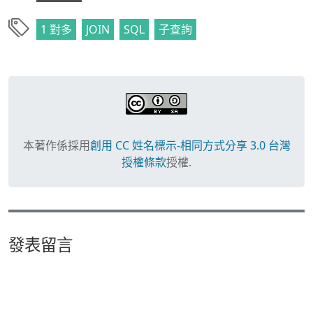
AND
 c1
.
id 
<
 c
)
1 對多
JOIN
SQL
子查詢
)
WHERE
 c2
.
id 
IS
NULL
)
AS
 clocks_last

ON
 clocks_last
.
employees_id 
=
本著作係採用
創用 CC 姓名標示-相同方式分享 3.0 台灣
授權條款
授權.
發表留言