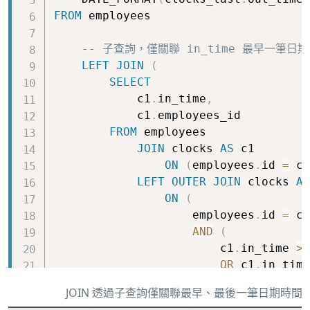
FROM
 employees

-- 子查詢，僅關聯 in_time 最早一筆日
LEFT
JOIN
(
SELECT
            c1
.
in_time
,
            c1
.
employees_id

FROM
 employees

JOIN
 clocks 
AS
 c1

ON
(
employees
.
id 
=
 c1
LEFT
OUTER
JOIN
 clocks 
AS
ON
(
                    employees
.
id 
=
 c2
AND
(
                        c1
.
in_time 
>
 
OR
 c1
.
in_time
AND
 c1
.
id 
>
 c
JOIN 透過子查詢僅關聯最早、最後一筆日期時間
)