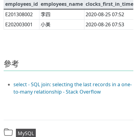
)
employees_id
employees_name
clocks_first_in_time
WHERE
 c2
.
id 
IS
NULL
E201308002
李四
2020-08-25 07:52
)
AS
 clocks_first

E202003001
小美
ON
 clocks_first
2020-08-26 07:53
.
employees_id 
-- 子查詢，僅關聯 out_time 最後一筆
LEFT
JOIN
(
SELECT
            c1
.
out_time
,
參考
            c1
.
employees_id

FROM
 employees

JOIN
 clocks 
AS
 c1

select - SQL join: selecting the last records in a one-
ON
(
employees
.
id 
=
 c1
to-many relationship - Stack Overflow
LEFT
OUTER
JOIN
 clocks 
AS
ON
(
                    employees
.
id 
=
 c2
AND
(
                        c1
.
out_time 
<
MySQL
OR
 c1
.
out_tim