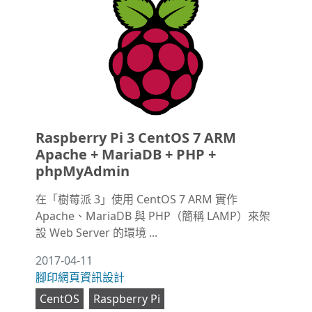
Raspberry Pi 3 CentOS 7 ARM
Apache + MariaDB + PHP +
phpMyAdmin
在「樹莓派 3」使用 CentOS 7 ARM 實作
Apache、MariaDB 與 PHP（簡稱 LAMP）來架
設 Web Server 的環境 ...
2017-04-11
腳印網頁資訊設計
CentOS
Raspberry Pi