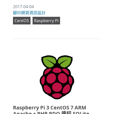
2017-04-04
腳印網頁資訊設計
CentOS
Raspberry Pi
Raspberry Pi 3 CentOS 7 ARM
Apache + PHP PDO 連結 SQLite