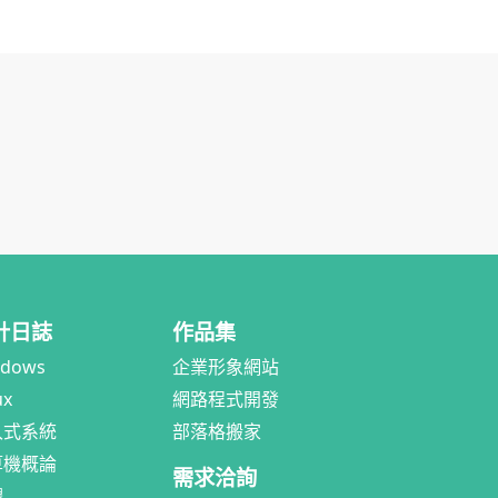
計日誌
作品集
ndows
企業形象網站
ux
網路程式開發
入式系統
部落格搬家
算機概論
需求洽詢
體