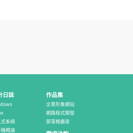
計日誌
作品集
ndows
企業形象網站
ux
網路程式開發
入式系統
部落格搬家
算機概論